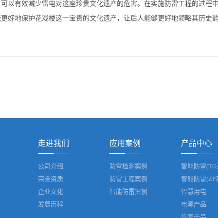
，可以有效减少雷电对这座珍贵文化遗产的危害。在实施防雷工程的过程
能更好地保护花戏楼这一宝贵的文化遗产，让后人能够更好地领略其历史
走进我们
应用案例
产品中心
公司介绍
防雷检测案例
智能防雷(TG
荣誉资质
防雷工程案例
智能防雷(ZP
企业文化
智能防雷案例
智慧用电
发展历程
电源产品
信号产品