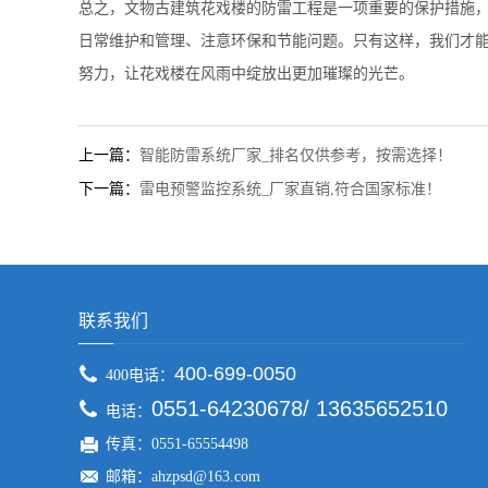
总之，文物古建筑花戏楼的防雷工程是一项重要的保护措施
日常维护和管理、注意环保和节能问题。只有这样，我们才
努力，让花戏楼在风雨中绽放出更加璀璨的光芒。
上一篇：
智能防雷系统厂家_排名仅供参考，按需选择！
下一篇：
雷电预警监控系统_厂家直销,符合国家标准！
联系我们
400-699-0050
400电话：
0551-64230678/ 13635652510
电话：
传真：0551-65554498
邮箱：ahzpsd@163.com